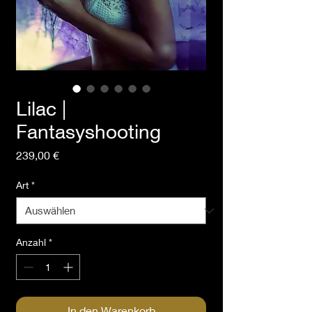
Lilac |
Fantasyshooting
Preis
239,00 €
Art
*
Anzahl
*
In den Warenkorb